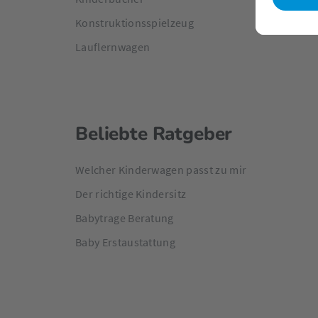
Konstruktionsspielzeug
Lauflernwagen
Beliebte Ratgeber
Welcher Kinderwagen passt zu mir
Der richtige Kindersitz
Babytrage Beratung
Baby Erstaustattung