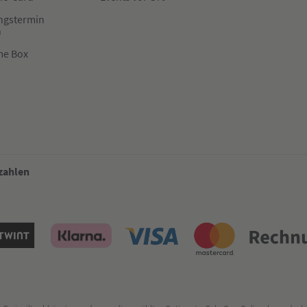
ngstermin
n
me Box
 zahlen