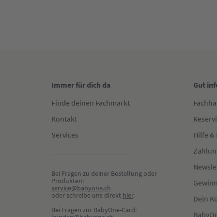
Immer für dich da
Gut in
Finde deinen Fachmarkt
Fachha
Kontakt
Reserv
Services
Hilfe &
Zahlun
Newsle
Bei Fragen zu deiner Bestellung oder 
Produkten:
Gewinn
service@babyone.ch
oder schreibe uns direkt 
hier
.
Dein K
Bei Fragen zur BabyOne-Card:
BabyOn