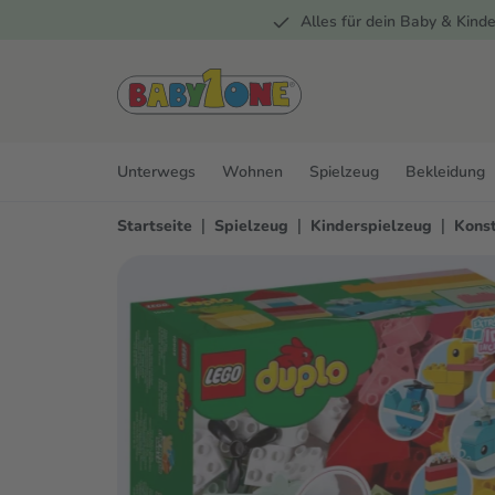
Alles für dein Baby & Kinde
springen
Zur Hauptnavigation springen
Unterwegs
Wohnen
Spielzeug
Bekleidung
|
|
|
Startseite
Spielzeug
Kinderspielzeug
Konst