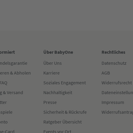
formiert
Über BabyOne
Rechtliches
ndelsgarantie
Über Uns
Datenschutz
ieren & Abholen
Karriere
AGB
 FAQ
Soziales Engagement
Widerrufsrecht
g & Versand
Nachhaltigkeit
Dateneinstellu
tter
Presse
Impressum
spiele
Sicherheit & Rückrufe
Widerrufsantra
onto
Ratgeber Übersicht
e-Card
Events vor Ort