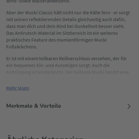
wind- sowie wasserabweisend.
Aber der Mucki Classic hält nicht nur die Kälte fern - er sorgt
mit seinen reflektierenden Details gleichzeitig auch dafür,
dass man dich und dein Kind bei Dunkelheit besser sieht.
Das Antirutsch-Material im Sitzbereich ist ein weiteres
praktisches Feature des mumienförmigen Mucki
Fußsäckchens.
Er ist mit einem teilbaren Reißverschluss versehen, der für
ein bequemes Ein- und Aussteigen sorgt. Auch die
Anbringung ist kinderleicht. Der Fußsack Mucki besitzt eine
Länge von 81 cm und ist so optimal für Schalensitze der
Gruppe 0, Softtragetaschen und Hartschalen geeignet.
Mehr lesen
Merkmale & Vorteile