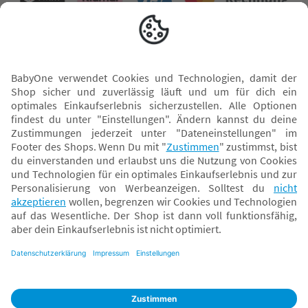
Versand mit
* Alle Preise inkl. MwSt. und ggf. zzgl.
Versandkosten
. Der dargestellte Preis gilt -
abhängig von der von dir gewählten Option - im BabyOne-Onlineshop oder bei
Abholung in dem von dir gewählten BabyOne-Franchise-Betrieb. Der für den
Onlineshop geltende Preis stellt bei einem Verkauf durch unsere Franchise-
Nehmer eine unverbindliche Preisempfehlung dar. Der Verkaufspreis der
Franchise-Nehmer im Rahmen der Option „Reservieren und Abholen“ kann
daher von dem Verkaufspreis im Onlineshop abweichen. Angaben zu
Versandzeiten gelten nur bei Bezahlung mit einer der folgenden Zahlarten:
PayPal, Visa, Mastercard, Sofortüberweisung (Klarna), Kauf auf Rechnung mit
Klarna.