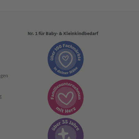
Nr. 1 für Baby- & Kleinkindbedarf
ngen
g