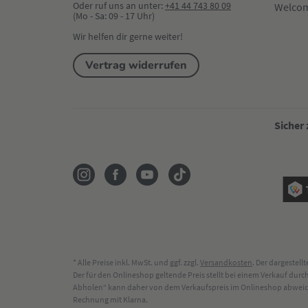
Oder ruf uns an unter:
+41 44 743 80 09
Welco
(Mo - Sa: 09 - 17 Uhr)
Wir helfen dir gerne weiter!
Vertrag widerrufen
Sicher
* Alle Preise inkl. MwSt. und ggf. zzgl.
Versandkosten
. Der dargestel
Der für den Onlineshop geltende Preis stellt bei einem Verkauf du
Abholen“ kann daher von dem Verkaufspreis im Onlineshop abweichen
Rechnung mit Klarna.