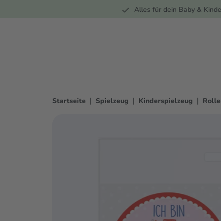
Unterwegs
Wohnen
Spielzeug
Bekleidung
Alles für dein Baby & Kinde
springen
Zur Hauptnavigation springen
|
|
|
Startseite
Spielzeug
Kinderspielzeug
Rolle