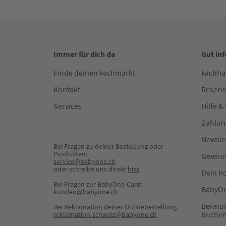
Immer für dich da
Gut in
Finde deinen Fachmarkt
Fachha
Kontakt
Reserv
Services
Hilfe &
Zahlun
Newsle
Bei Fragen zu deiner Bestellung oder 
Produkten:
Gewinn
service@babyone.ch
oder schreibe uns direkt 
hier
.
Dein K
Bei Fragen zur BabyOne-Card:
BabyOn
kunden@babyone.ch
Beratu
Bei Reklamation deiner Onlinebestellung:
buche
reklamation-schweiz@babyone.ch