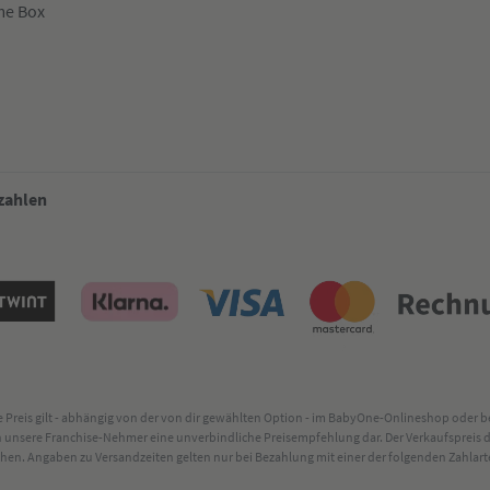
me Box
 zahlen
lte Preis gilt - abhängig von der von dir gewählten Option - im BabyOne-Onlineshop oder
rch unsere Franchise-Nehmer eine unverbindliche Preisempfehlung dar. Der Verkaufsprei
. Angaben zu Versandzeiten gelten nur bei Bezahlung mit einer der folgenden Zahlarten