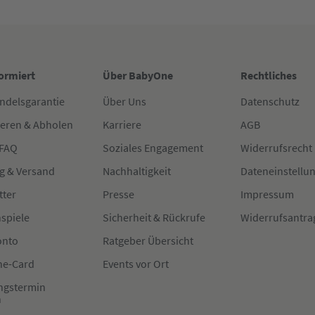
formiert
Über BabyOne
Rechtliches
ndelsgarantie
Über Uns
Datenschutz
ieren & Abholen
Karriere
AGB
 FAQ
Soziales Engagement
Widerrufsrecht
g & Versand
Nachhaltigkeit
Dateneinstellu
tter
Presse
Impressum
spiele
Sicherheit & Rückrufe
Widerrufsantra
onto
Ratgeber Übersicht
e-Card
Events vor Ort
ngstermin
n