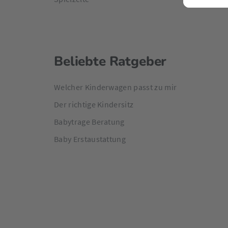
Beliebte Ratgeber
Welcher Kinderwagen passt zu mir
Der richtige Kindersitz
Babytrage Beratung
Baby Erstaustattung