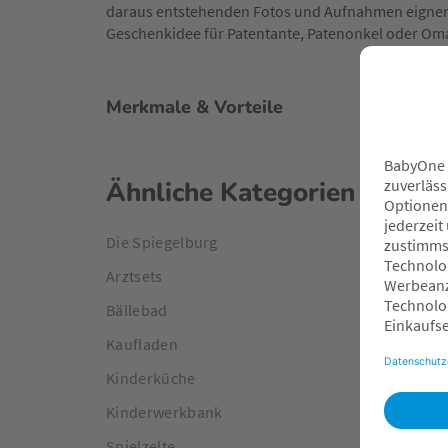
daraus entstehenden Fotos und Aufnahmen eignen 
Geschenkidee für Patentante, Patenonkel oder Om
Merkmale & Vorteile
Ähnliche Kategorien
Die Spiegelburg
Arztsets
Bällebad
Kaufladen
Kinderküche
Kinderwerkbank
Spielzelte