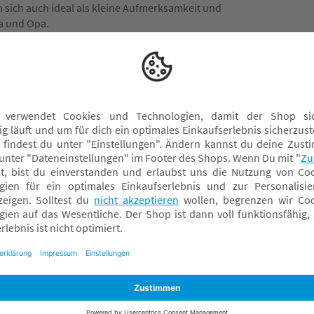
sich auch ideal als kleine Aufmerksamkeit und
a und Opa.
Steckenpferde