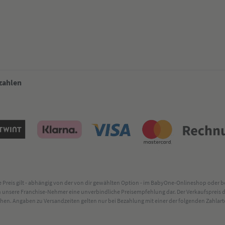
 zahlen
lte Preis gilt - abhängig von der von dir gewählten Option - im BabyOne-Onlineshop oder
rch unsere Franchise-Nehmer eine unverbindliche Preisempfehlung dar. Der Verkaufsprei
. Angaben zu Versandzeiten gelten nur bei Bezahlung mit einer der folgenden Zahlarten