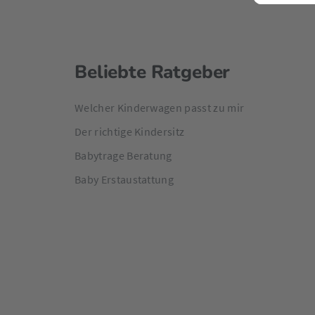
Beliebte Ratgeber
Welcher Kinderwagen passt zu mir
Der richtige Kindersitz
Babytrage Beratung
Baby Erstaustattung