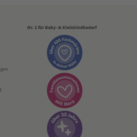
Nr. 1 für Baby- & Kleinkindbedarf
ngen
g