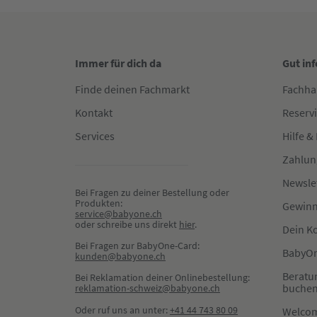
Immer für dich da
Gut in
Finde deinen Fachmarkt
Fachha
Kontakt
Reserv
Services
Hilfe &
Zahlun
Newsle
Bei Fragen zu deiner Bestellung oder 
Produkten:
Gewinn
service@babyone.ch
oder schreibe uns direkt 
hier
.
Dein K
Bei Fragen zur BabyOne-Card:
BabyOn
kunden@babyone.ch
Beratu
Bei Reklamation deiner Onlinebestellung:
buche
reklamation-schweiz@babyone.ch
Oder ruf uns an unter:
+41 44 743 80 09
Welco