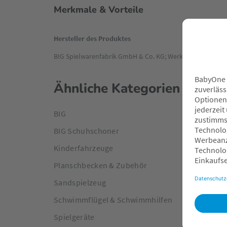
Merkmale & Vorteile
Hersteller des Produktes
BIG Spielwarenfabrik GmbH & Co. KG; Werkstraße1; 90765 F
Ähnliche Kategorien
BIG
BIG Schuhschoner
Kinderfahrzeuge
Planschbecken & Zubehör
Sandspielzeug
Schwimmflügel & Schwimmhilfen
Spielgeräte