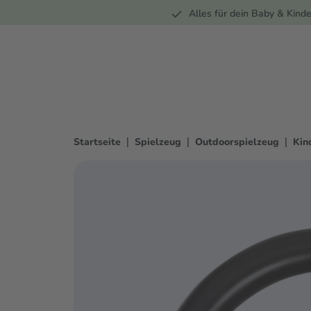
Unterwegs
Wohnen
Spielzeug
Bekleidung
Alles für dein Baby & Kinde
springen
Zur Hauptnavigation springen
|
|
|
Startseite
Spielzeug
Outdoorspielzeug
Kin