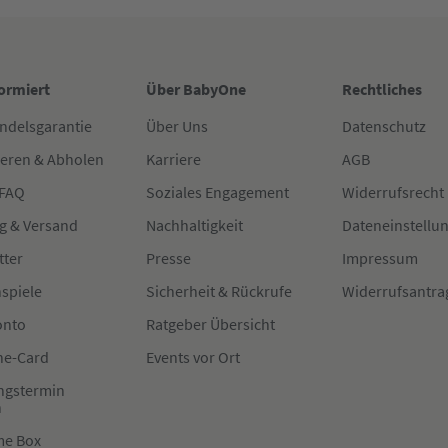
formiert
Über BabyOne
Rechtliches
ndelsgarantie
Über Uns
Datenschutz
ieren & Abholen
Karriere
AGB
 FAQ
Soziales Engagement
Widerrufsrecht
g & Versand
Nachhaltigkeit
Dateneinstellu
tter
Presse
Impressum
spiele
Sicherheit & Rückrufe
Widerrufsantra
onto
Ratgeber Übersicht
e-Card
Events vor Ort
ngstermin
n
me Box