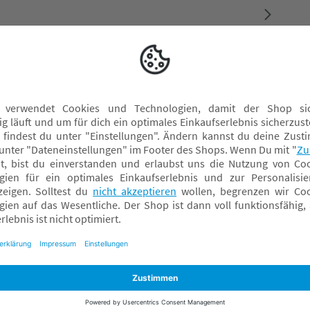
ürth; service.big.de
Wasserspielzeug