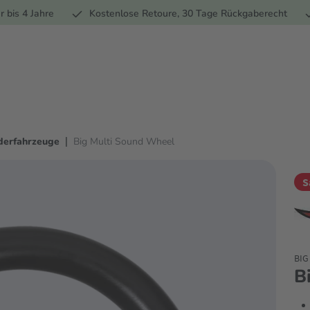
Ernährung
Pflege
Marken
Geschenke
% Sale
Ratge
r bis 4 Jahre
Kostenlose Retoure, 30 Tage Rückgaberecht
|
derfahrzeuge
Big Multi Sound Wheel
S
BIG
B