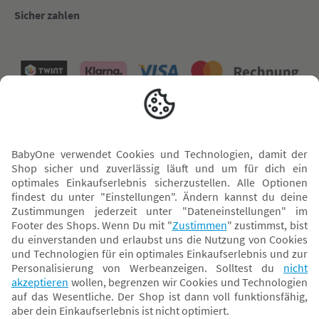
Sicher zahlen
Versand mit
* Alle Preise inkl. MwSt. und ggf. zzgl.
Versandkosten
. Der dargestellte Preis gilt -
abhängig von der von dir gewählten Option - im BabyOne-Onlineshop oder bei
Abholung in dem von dir gewählten BabyOne-Franchise-Betrieb. Der für den
Onlineshop geltende Preis stellt bei einem Verkauf durch unsere Franchise-
Nehmer eine unverbindliche Preisempfehlung dar. Der Verkaufspreis der