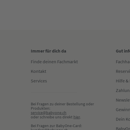
Immer für dich da
Gut in
Finde deinen Fachmarkt
Fachha
Kontakt
Reserv
Services
Hilfe &
Zahlun
Newsle
Bei Fragen zu deiner Bestellung oder 
Produkten:
Gewinn
service@babyone.ch
oder schreibe uns direkt 
hier
.
Dein K
Bei Fragen zur BabyOne-Card:
BabyOn