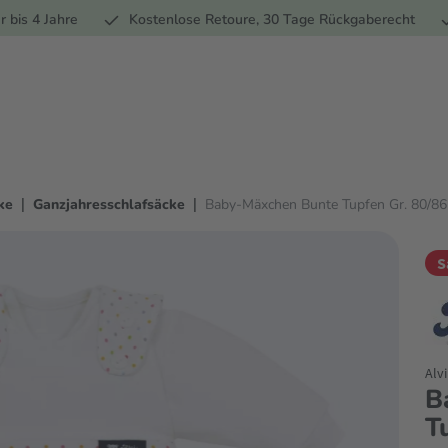
Ernährung
Pflege
Marken
Geschenke
% Sale
Ratge
r bis 4 Jahre
Kostenlose Retoure, 30 Tage Rückgaberecht
|
|
ke
Ganzjahresschlafsäcke
Baby-Mäxchen Bunte Tupfen Gr. 80/86
S
Alvi
B
T