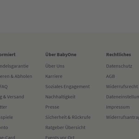
formiert
Über BabyOne
Rechtliches
ndelsgarantie
Über Uns
Datenschutz
ieren & Abholen
Karriere
AGB
 FAQ
Soziales Engagement
Widerrufsrecht
g & Versand
Nachhaltigkeit
Dateneinstellu
tter
Presse
Impressum
spiele
Sicherheit & Rückrufe
Widerrufsantra
onto
Ratgeber Übersicht
e-Card
Events vor Ort