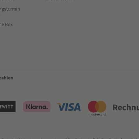
ngstermin
n
me Box
 zahlen