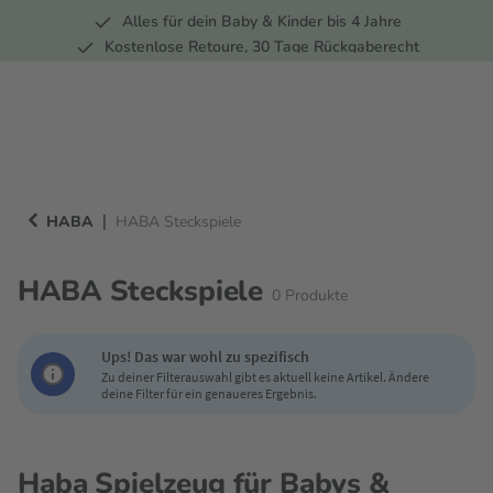
Alles für dein Baby & Kinder bis 4 Jahre
springen
Zur Hauptnavigation springen
Kostenlose Retoure, 30 Tage Rückgaberecht
5 Fachmärkte in der Schweiz
|
HABA
HABA Steckspiele
HABA Steckspiele
0
Produkte
Ups! Das war wohl zu spezifisch
Zu deiner Filterauswahl gibt es aktuell keine Artikel. Ändere
deine Filter für ein genaueres Ergebnis.
Haba Spielzeug für Babys &