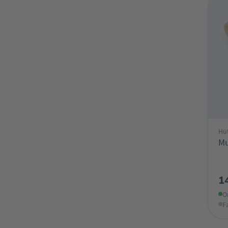
Hüt
Mu
1
O
F