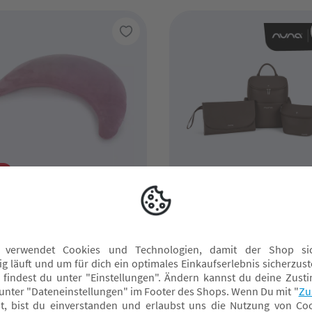
e
ERALINE
nuna
üschmond Malve
Wickelrucksack Espress
BMW Kollektion
P 36,90 CHF
4,90 CHF*
209,95 CHF*
nline verfügbar
Online verfügbar