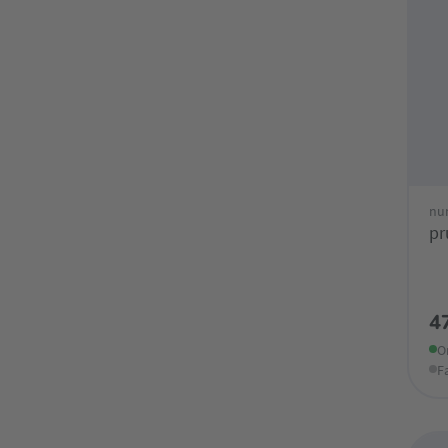
nu
pr
4
O
F