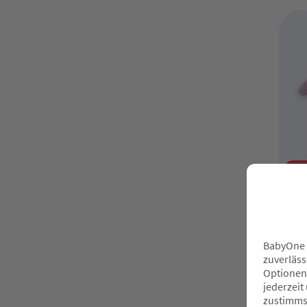
Sal
TH
Pl
UV
3
O