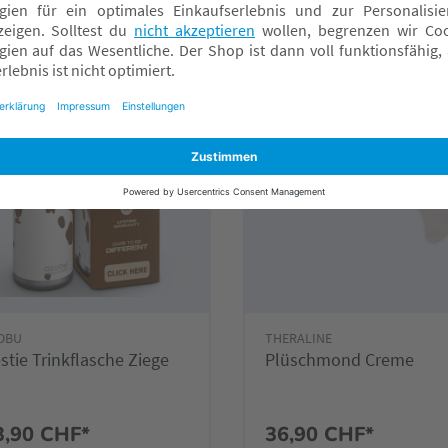
achmarkt wählen
Fachmarkt wählen
OBU
THERALINE
stie Trinkflasche Ziege
Plüschmond Creme
3,90 CHF*
36,90 CHF*