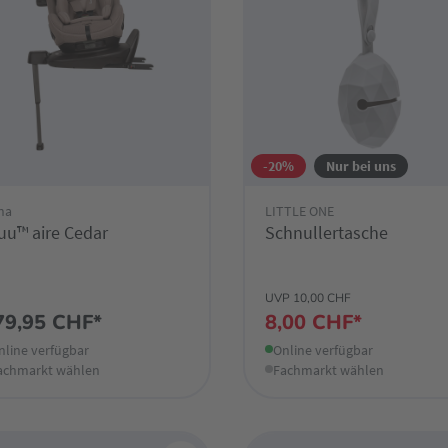
-20%
Nur bei uns
na
LITTLE ONE
uu™ aire Cedar
Schnullertasche
UVP 10,00 CHF
79,95 CHF*
8,00 CHF*
nline verfügbar
Online verfügbar
achmarkt wählen
Fachmarkt wählen