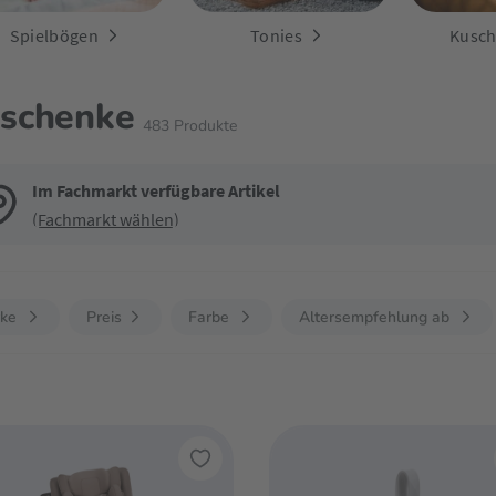
Spielbögen
Tonies
Kusch
schenke
483
Produkte
Im Fachmarkt verfügbare Artikel
(Fachmarkt wählen)
de die Filter, um die Produktliste nach deinen Wünschen einzugrenzen. Du k
ke
Preis
Farbe
Altersempfehlung ab