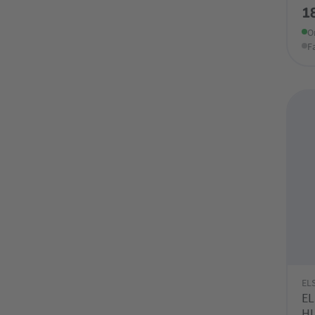
1
O
F
EL
EL
HU