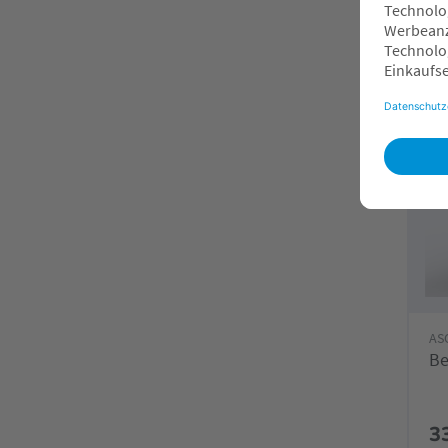
F
AS
Be
3