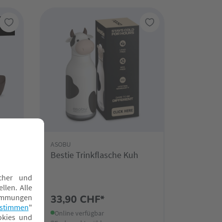
ASOBU
o
Bestie Trinkflasche Kuh
33,90 CHF*
Online verfügbar