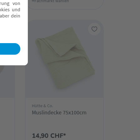
Fachmarkt wählen
Hütte & Co.
Muslindecke 75x100cm
14,90 CHF*