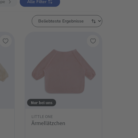
ppe
Alle Filter
Nur bei uns
LITTLE ONE
Ärmellätzchen