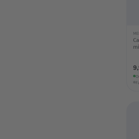
ME
Ca
mi
Ra
9
O
F