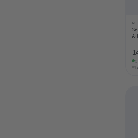
ME
36
& 
1
O
F