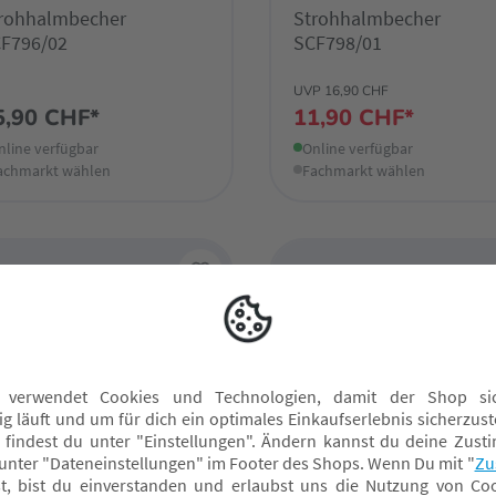
rohhalmbecher
Strohhalmbecher
F796/02
SCF798/01
UVP 16,90 CHF
5,90 CHF*
11,90 CHF*
nline verfügbar
Online verfügbar
achmarkt wählen
Fachmarkt wählen