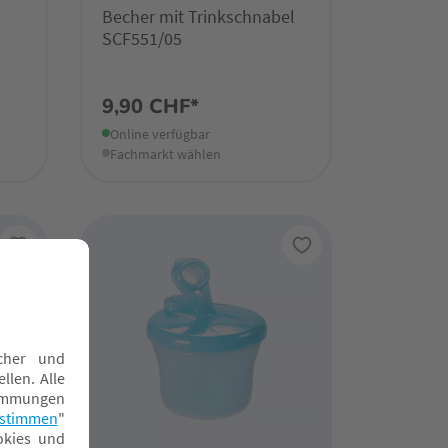
Becher mit Trinkschnabel
SCF551/05
9,90 CHF*
Online verfügbar
Fachmarkt wählen