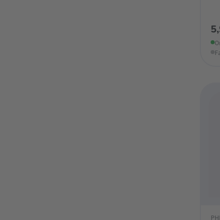
5
O
F
PH