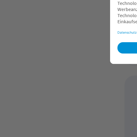
ree
Bi
8
O
F