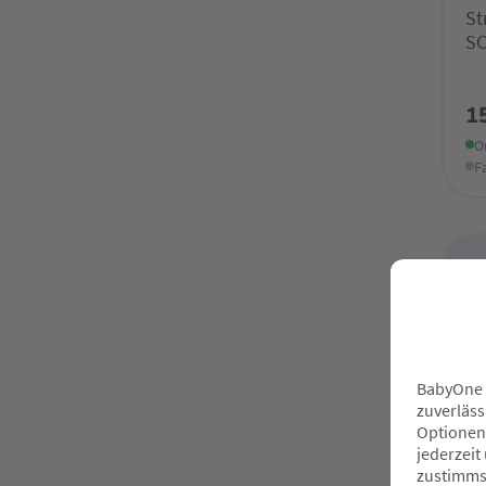
St
SC
1
O
F