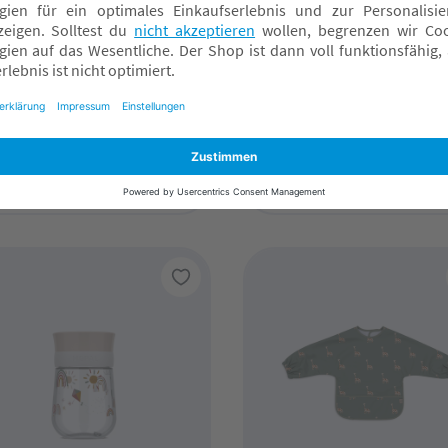
r
MEPAL
egsames Baby-Besteck
Campus Brotdose mit
Bento-Einsatz und Gabel
Sunshine & Rainbow
,90 CHF*
11,90 CHF*
nline verfügbar
Online verfügbar
achmarkt wählen
Fachmarkt wählen