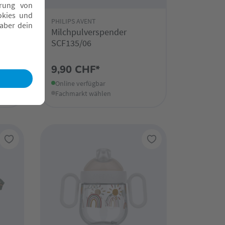
PHILIPS AVENT
Milchpulverspender
 -
SCF135/06
9,90 CHF*
Online verfügbar
Fachmarkt wählen