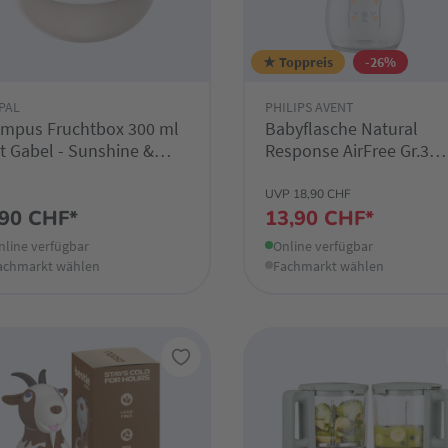
★ Toppreis
-26%
PAL
PHILIPS AVENT
mpus Fruchtbox 300 ml
Babyflasche Natural
t Gabel - Sunshine &
Response AirFree Gr.3
inbow
260ml Bär SCY673/82
UVP 18,90 CHF
,90 CHF*
13,90 CHF*
nline verfügbar
Online verfügbar
achmarkt wählen
Fachmarkt wählen