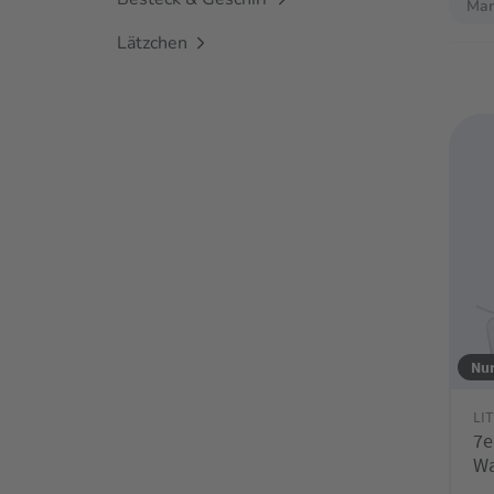
Mar
Lätzchen
Nur
LI
7e
Wa