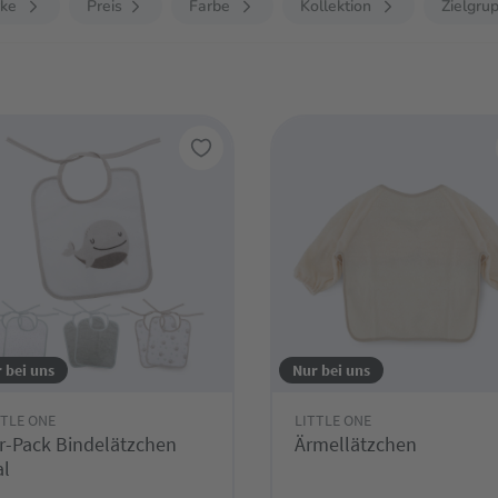
ke
Preis
Farbe
Kollektion
Zielgru
 bei uns
Nur bei uns
TTLE ONE
LITTLE ONE
r-Pack Bindelätzchen
Ärmellätzchen
l