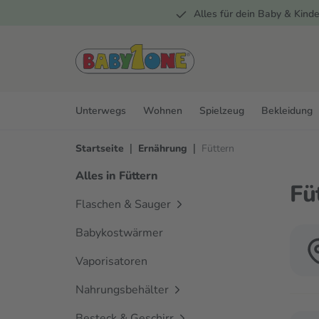
Alles für dein Baby & Kinde
springen
Zur Hauptnavigation springen
Unterwegs
Wohnen
Spielzeug
Bekleidung
|
|
Startseite
Ernährung
Füttern
Alles in Füttern
Fü
Flaschen & Sauger
Babykostwärmer
Vaporisatoren
Nahrungsbehälter
Besteck & Geschirr
Verwen