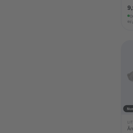
9
O
F
Nur
LI
Är