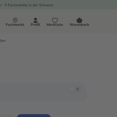
5 Fachmärkte in der Schweiz
Fachmarkt
Profil
Merkliste
Warenkorb
ber
annst mit der Tab-Taste zwischen den Filtern navigieren und mit Enter oder