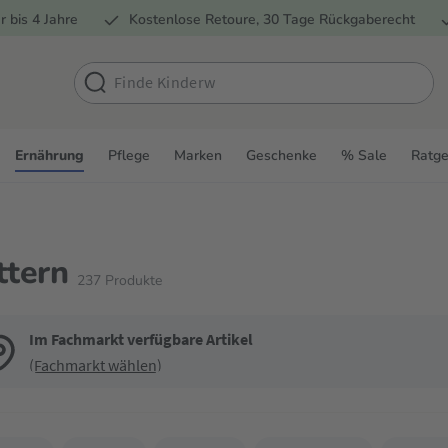
r bis 4 Jahre
Kostenlose Retoure, 30 Tage Rückgaberecht
Ernährung
Pflege
Marken
Geschenke
% Sale
Ratge
ttern
237
Produkte
Im Fachmarkt verfügbare Artikel
(Fachmarkt wählen)
de die Filter, um die Produktliste nach deinen Wünschen einzugrenzen. Du k