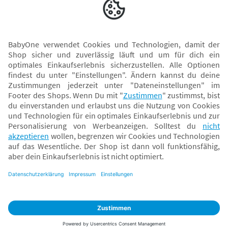
Versand mit
* Alle Preise inkl. MwSt. und ggf. zzgl.
Versandkosten
. Der dargestellte Preis gilt -
abhängig von der von dir gewählten Option - im BabyOne-Onlineshop oder bei
Abholung in dem von dir gewählten BabyOne-Franchise-Betrieb. Der für den
Onlineshop geltende Preis stellt bei einem Verkauf durch unsere Franchise-
Nehmer eine unverbindliche Preisempfehlung dar. Der Verkaufspreis der
Franchise-Nehmer im Rahmen der Option „Reservieren und Abholen“ kann
daher von dem Verkaufspreis im Onlineshop abweichen. Angaben zu
Versandzeiten gelten nur bei Bezahlung mit einer der folgenden Zahlarten:
PayPal, Visa, Mastercard, Sofortüberweisung (Klarna), Kauf auf Rechnung mit
Klarna.