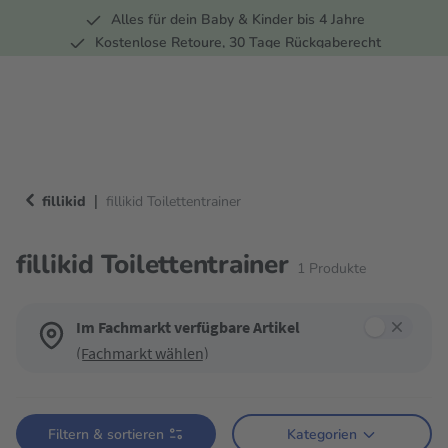
Alles für dein Baby & Kinder bis 4 Jahre
springen
Zur Hauptnavigation springen
Kostenlose Retoure, 30 Tage Rückgaberecht
5 Fachmärkte in der Schweiz
|
fillikid
fillikid Toilettentrainer
fillikid Toilettentrainer
1
Produkte
Im Fachmarkt verfügbare Artikel
(Fachmarkt wählen)
Verwende die Filter, um die Produktliste nach deinen Wünschen einzugren
Filtern & sortieren
Kategorien