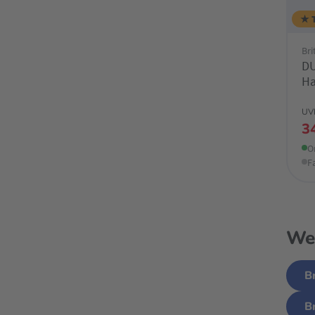
★ 
Br
DU
Ha
UV
3
O
F
Wei
B
B