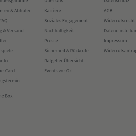
ndelsgarantie
Über Uns
Datenschutz
ieren & Abholen
Karriere
AGB
 FAQ
Soziales Engagement
Widerrufsrecht
g & Versand
Nachhaltigkeit
Dateneinstellu
tter
Presse
Impressum
spiele
Sicherheit & Rückrufe
Widerrufsantra
onto
Ratgeber Übersicht
e-Card
Events vor Ort
ngstermin
n
me Box