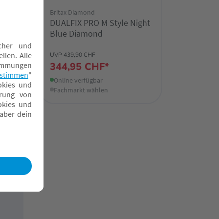
Britax Diamond
sty
DUALFIX PRO M Style Night
Blue Diamond
UVP 439,90 CHF
344,95 CHF*
Online verfügbar
Fachmarkt wählen