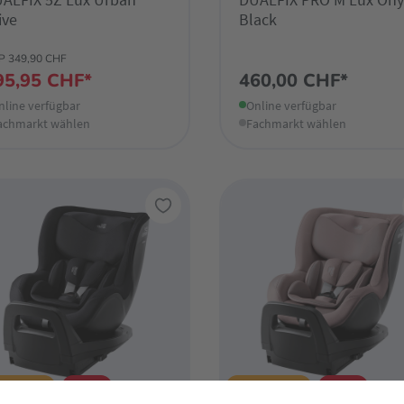
ive
Black
P 349,90 CHF
95,95 CHF*
460,00 CHF*
nline verfügbar
Online verfügbar
achmarkt wählen
Fachmarkt wählen
Toppreis
-22%
★ Toppreis
-22%