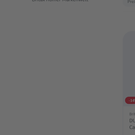
Pre
-1
Br
DU
Ca