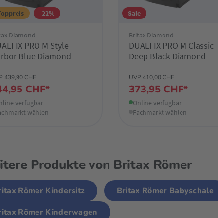
Toppreis
-22%
Sale
itax Diamond
Britax Diamond
ALFIX PRO M Style
DUALFIX PRO M Classic
rbor Blue Diamond
Deep Black Diamond
P 439,90 CHF
UVP 410,00 CHF
44,95 CHF*
373,95 CHF*
nline verfügbar
Online verfügbar
achmarkt wählen
Fachmarkt wählen
tere Produkte von Britax Römer
ritax Römer Kindersitz
Britax Römer Babyschale
ritax Römer Kinderwagen