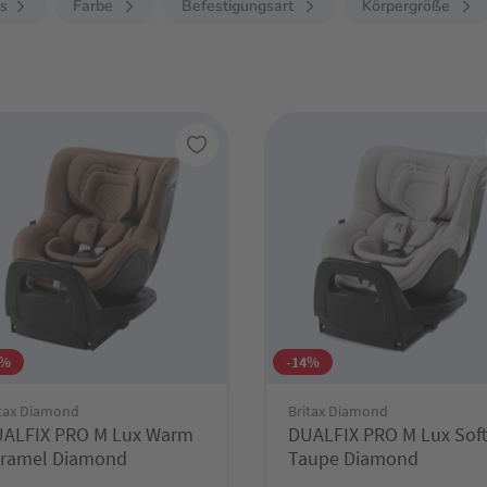
is
Farbe
Befestigungsart
Körpergröße
4%
-14%
itax Diamond
Britax Diamond
ALFIX PRO M Lux Warm
DUALFIX PRO M Lux Sof
ramel Diamond
Taupe Diamond