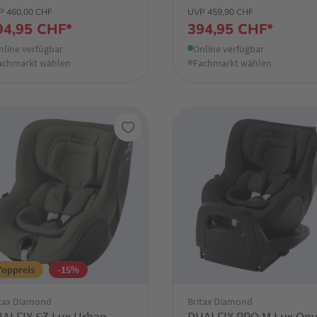
P 460,00 CHF
UVP 459,90 CHF
94,95 CHF*
394,95 CHF*
nline verfügbar
Online verfügbar
achmarkt wählen
Fachmarkt wählen
Toppreis
-15%
itax Diamond
Britax Diamond
ALFIX 5Z Lux Urban
DUALFIX PRO M Lux Ony