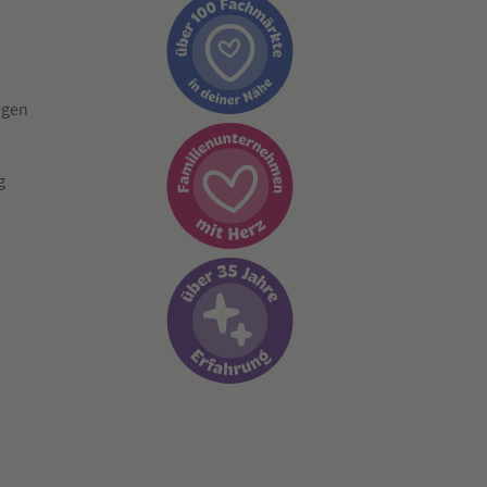
ngen
g