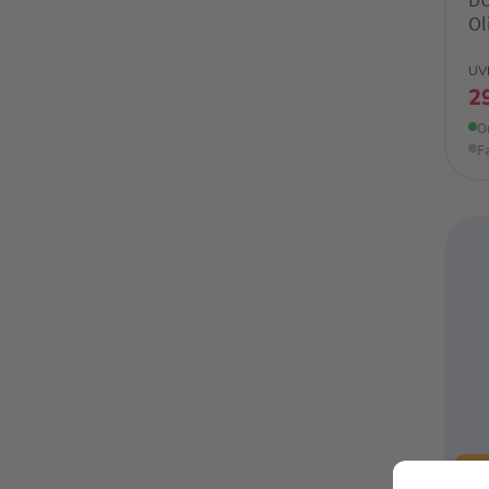
Ol
UV
2
O
F
★ 