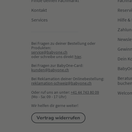
Finde deinen Fachmarkt
Fachha
Kontakt
Reserv
Services
Hilfe &
Zahlun
Newsle
Bei Fragen zu deiner Bestellung oder 
Produkten:
Gewinn
service@babyone.ch
oder schreibe uns direkt 
hier
.
Dein K
Bei Fragen zur BabyOne-Card:
BabyOn
kunden@babyone.ch
Beratu
Bei Reklamation deiner Onlinebestellung:
buche
reklamation-schweiz@babyone.ch
Oder ruf uns an unter:
+41 44 743 80 09
Welco
(Mo - Sa: 09 - 17 Uhr)
Wir helfen dir gerne weiter!
Vertrag widerrufen