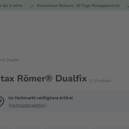
Ernährung
Pflege
Marken
Geschenke
% Sale
Ratge
r bis 4 Jahre
Kostenlose Retoure, 30 Tage Rückgaberecht
r® Dualfix
itax Römer® Dualfix
11
Produkte
Im Fachmarkt verfügbare Artikel
(Fachmarkt wählen)
de die Filter, um die Produktliste nach deinen Wünschen einzugrenzen. Du k