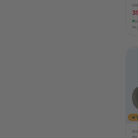
UV
3
O
F
★ 
Br
DU