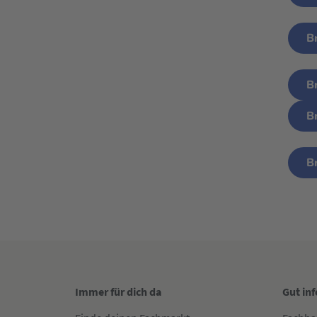
B
B
B
B
Immer für dich da
Gut in