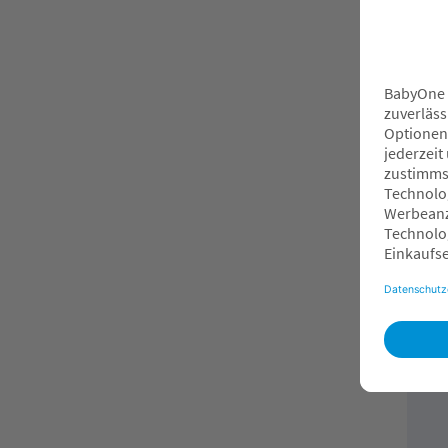
Br
DU
Ca
UV
3
O
F