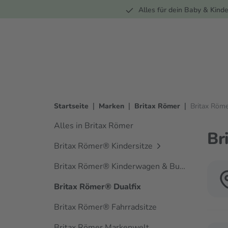
Unterwegs
Wohnen
Spielzeug
Bekleidung
Alles für dein Baby & Kinde
springen
Zur Hauptnavigation springen
|
|
|
Startseite
Marken
Britax Römer
Britax Röme
Alles in Britax Römer
Br
Britax Römer® Kindersitze
Britax Römer® Kinderwagen & Buggys
Britax Römer® Dualfix
Britax Römer® Fahrradsitze
Britax Römer Markenwelt
Verwen