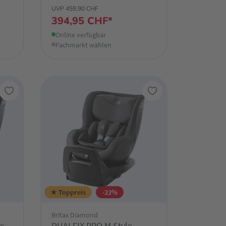
UVP 459,90 CHF
394,95 CHF*
Online verfügbar
Fachmarkt wählen
★ Toppreis
-22%
Britax Diamond
x
DUALFIX PRO M Style