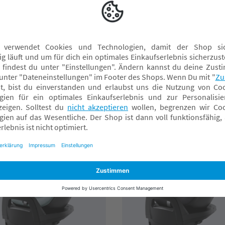
itax Diamond
Britax Diamond
ALFIX PRO M Style
DUALFIX PRO M Style Du
rbon Black Diamond
Rose Diamond
P 439,90 CHF
UVP 439,90 CHF
44,95 CHF*
344,95 CHF*
nline verfügbar
Online verfügbar
achmarkt wählen
Fachmarkt wählen