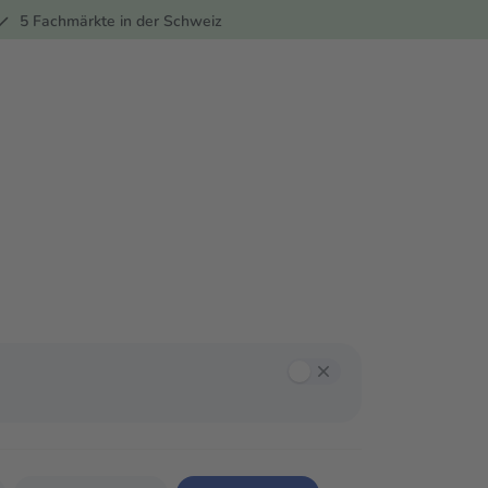
ber
5 Fachmärkte in der Schweiz
annst mit der Tab-Taste zwischen den Filtern navigieren und mit Enter oder