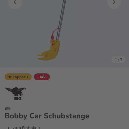
1
/
7
★ Toppreis
-34%
BIG
Bobby Car Schubstange
zum Einhaken