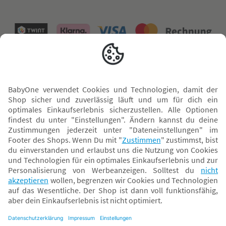
Versand mit
* Alle Preise inkl. MwSt. und ggf. zzgl.
Versandkosten
. Der dargestellte Preis gilt -
abhängig von der von dir gewählten Option - im BabyOne-Onlineshop oder bei
Abholung in dem von dir gewählten BabyOne-Franchise-Betrieb. Der für den
Onlineshop geltende Preis stellt bei einem Verkauf durch unsere Franchise-
Nehmer eine unverbindliche Preisempfehlung dar. Der Verkaufspreis der
Franchise-Nehmer im Rahmen der Option „Reservieren und Abholen“ kann
daher von dem Verkaufspreis im Onlineshop abweichen. Angaben zu