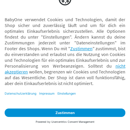
Versand mit
* Alle Preise inkl. MwSt. und ggf. zzgl.
Versandkosten
. Der dargestellte Preis gilt -
abhängig von der von dir gewählten Option - im BabyOne-Onlineshop oder bei
Abholung in dem von dir gewählten BabyOne-Franchise-Betrieb. Der für den
Onlineshop geltende Preis stellt bei einem Verkauf durch unsere Franchise-
Nehmer eine unverbindliche Preisempfehlung dar. Der Verkaufspreis der
Franchise-Nehmer im Rahmen der Option „Reservieren und Abholen“ kann
daher von dem Verkaufspreis im Onlineshop abweichen. Angaben zu
Versandzeiten gelten nur bei Bezahlung mit einer der folgenden Zahlarten:
PayPal, Visa, Mastercard, Sofortüberweisung (Klarna), Kauf auf Rechnung mit
Klarna.