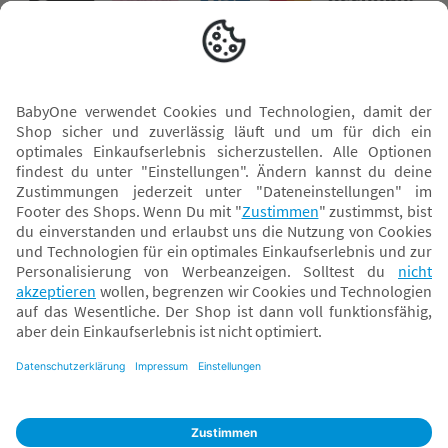
Versand mit
* Alle Preise inkl. MwSt. und ggf. zzgl.
Versandkosten
. Der dargestellte Preis gilt -
abhängig von der von dir gewählten Option - im BabyOne-Onlineshop oder bei
Abholung in dem von dir gewählten BabyOne-Franchise-Betrieb. Der für den
Onlineshop geltende Preis stellt bei einem Verkauf durch unsere Franchise-
Nehmer eine unverbindliche Preisempfehlung dar. Der Verkaufspreis der
Franchise-Nehmer im Rahmen der Option „Reservieren und Abholen“ kann
daher von dem Verkaufspreis im Onlineshop abweichen. Angaben zu
Versandzeiten gelten nur bei Bezahlung mit einer der folgenden Zahlarten:
PayPal, Visa, Mastercard, Sofortüberweisung (Klarna), Kauf auf Rechnung mit
Klarna.