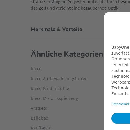
strapazierfähigem Polyester und ist dadurch besond
das Zelt und verleiht eine bezaubernde Optik.
Merkmale & Vorteile
Ähnliche Kategorien
bieco
bieco Aufbewahrungsboxen
bieco Kinderstühle
bieco Motorikspielzeug
Arztsets
Bällebad
Kaufladen