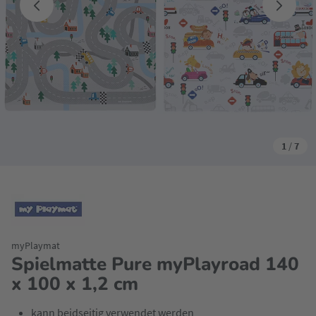
1
/
7
myPlaymat
Spielmatte Pure myPlayroad 140
x 100 x 1,2 cm
kann beidseitig verwendet werden