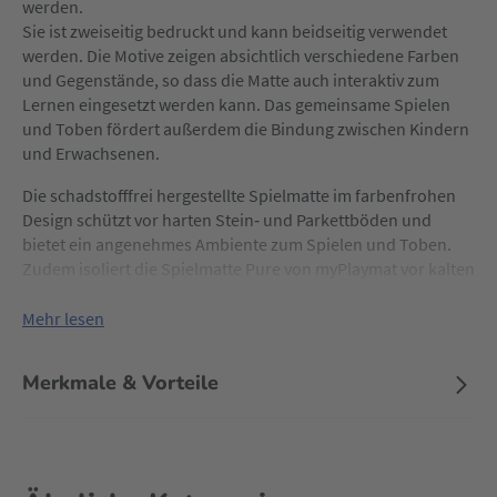
werden.
Sie ist zweiseitig bedruckt und kann beidseitig verwendet
werden. Die Motive zeigen absichtlich verschiedene Farben
und Gegenstände, so dass die Matte auch interaktiv zum
Lernen eingesetzt werden kann. Das gemeinsame Spielen
und Toben fördert außerdem die Bindung zwischen Kindern
und Erwachsenen.
Die schadstofffrei hergestellte Spielmatte im farbenfrohen
Design schützt vor harten Stein‐ und Parkettböden und
bietet ein angenehmes Ambiente zum Spielen und Toben.
Zudem isoliert die Spielmatte Pure von myPlaymat vor kalten
Böden und beugt Erkältungen vor. Sie hat eine Polsterung
von 12 mm und ist rutschfest.
Mehr lesen
Die multifunktionale myPlaymat Spielmatte Pure ist
Merkmale & Vorteile
wasserdicht, daher kann die Polsterung keine Feuchtigkeit
aufsaugen. Die Oberfläche kann einfach mit einem feuchten
Lappen und etwas Seife oder auch mit einem
Desinfektionsmittel gereinigt werden. So bleibt die
Spielmatte hygienisch und sauber. Kleinkinder mit Staub‐