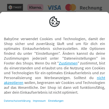
Versand mit
* Alle Preise inkl. MwSt. und ggf. zzgl.
Versandkosten
. Der dargestellte Preis gilt -
abhängig von der von dir gewählten Option - im BabyOne-Onlineshop oder bei
Abholung in dem von dir gewählten BabyOne-Franchise-Betrieb. Der für den
Onlineshop geltende Preis stellt bei einem Verkauf durch unsere Franchise-
Nehmer eine unverbindliche Preisempfehlung dar. Der Verkaufspreis der
Franchise-Nehmer im Rahmen der Option „Reservieren und Abholen“ kann
daher von dem Verkaufspreis im Onlineshop abweichen. Angaben zu
Versandzeiten gelten nur bei Bezahlung mit einer der folgenden Zahlarten:
PayPal, Visa, Mastercard, Sofortüberweisung (Klarna), Kauf auf Rechnung mit