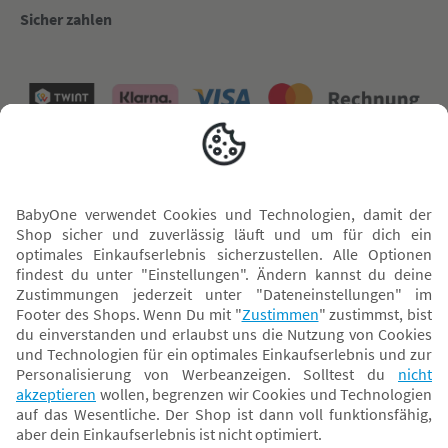
Sicher zahlen
Versand mit
* Alle Preise inkl. MwSt. und ggf. zzgl.
Versandkosten
. Der dargestellte Preis gilt -
abhängig von der von dir gewählten Option - im BabyOne-Onlineshop oder bei
Abholung in dem von dir gewählten BabyOne-Franchise-Betrieb. Der für den
Onlineshop geltende Preis stellt bei einem Verkauf durch unsere Franchise-
Nehmer eine unverbindliche Preisempfehlung dar. Der Verkaufspreis der