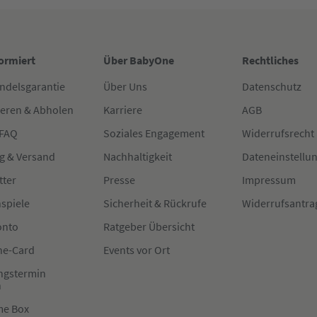
formiert
Über BabyOne
Rechtliches
ndelsgarantie
Über Uns
Datenschutz
ieren & Abholen
Karriere
AGB
 FAQ
Soziales Engagement
Widerrufsrecht
g & Versand
Nachhaltigkeit
Dateneinstellu
tter
Presse
Impressum
spiele
Sicherheit & Rückrufe
Widerrufsantra
onto
Ratgeber Übersicht
e-Card
Events vor Ort
ngstermin
n
me Box