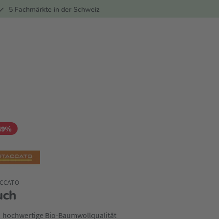
ber
5 Fachmärkte in der Schweiz
49%
CCATO
uch
hochwertige Bio-Baumwollqualität