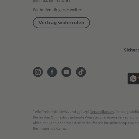
(Mo - Sa: 09 - 17 Uhr)
Wir helfen dir gerne weiter!
Vertrag widerrufen
Sicher
* Alle Preise inkl. MwSt. und ggf. zzgl.
Versandkosten
. Der dargestel
Der für den Onlineshop geltende Preis stellt bei einem Verkauf du
Abholen“ kann daher von dem Verkaufspreis im Onlineshop abweichen
Rechnung mit Klarna.