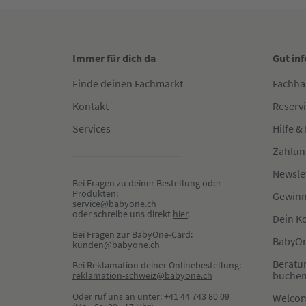
Immer für dich da
Gut in
Finde deinen Fachmarkt
Fachha
Kontakt
Reserv
Services
Hilfe &
Zahlun
Newsle
Bei Fragen zu deiner Bestellung oder 
Produkten:
Gewinn
service@babyone.ch
oder schreibe uns direkt 
hier
.
Dein K
Bei Fragen zur BabyOne-Card:
BabyOn
kunden@babyone.ch
Beratu
Bei Reklamation deiner Onlinebestellung:
buche
reklamation-schweiz@babyone.ch
Oder ruf uns an unter:
+41 44 743 80 09
Welco