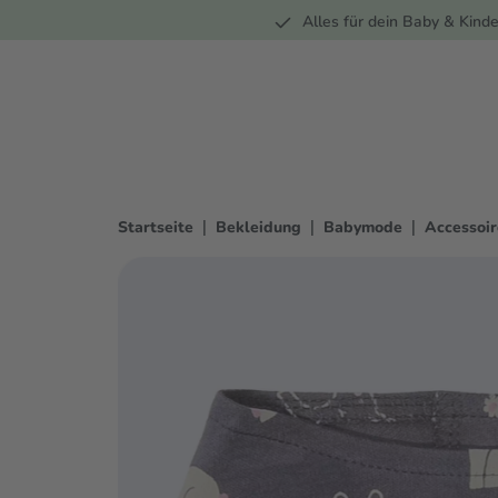
Unterwegs
Wohnen
Spielzeug
Bekleidung
Alles für dein Baby & Kinde
springen
Zur Hauptnavigation springen
|
|
|
Startseite
Bekleidung
Babymode
Accessoir