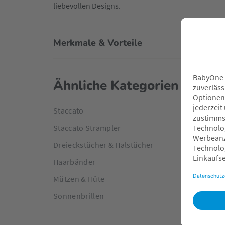
liebevollen Designs.
Merkmale & Vorteile
Ähnliche Kategorien
Staccato
Staccato Strampler
Dreieckstücher & Halstücher
Haarbänder
Mützen & Hüte
Sonnenbrillen