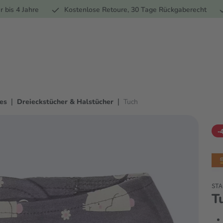
Ernährung
Pflege
Marken
Geschenke
% Sale
Ratge
r bis 4 Jahre
Kostenlose Retoure, 30 Tage Rückgaberecht
|
|
es
Dreieckstücher & Halstücher
Tuch
-
STA
T