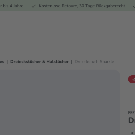
Ernährung
Pflege
Marken
Geschenke
% Sale
Ratge
r bis 4 Jahre
Kostenlose Retoure, 30 Tage Rückgaberecht
|
|
es
Dreieckstücher & Halstücher
Dreieckstuch Sparkle
-
FEE
D