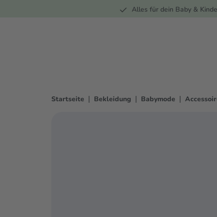
Unterwegs
Wohnen
Spielzeug
Bekleidung
Alles für dein Baby & Kinde
springen
Zur Hauptnavigation springen
|
|
|
Startseite
Bekleidung
Babymode
Accessoir