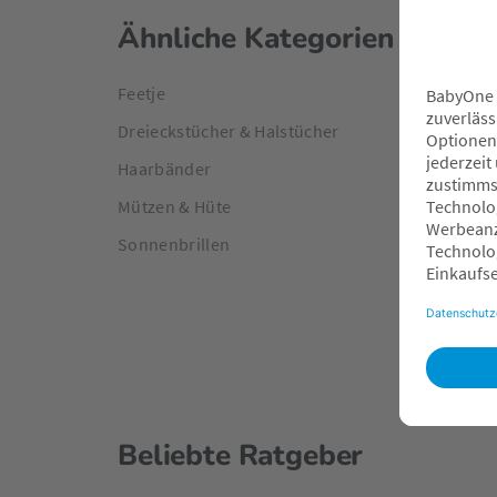
Ähnliche Kategorien
Feetje
Dreieckstücher & Halstücher
Haarbänder
Mützen & Hüte
Sonnenbrillen
Beliebte Ratgeber