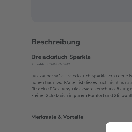
Beschreibung
Dreieckstuch Sparkle
Artikel-Nr. 2024585240802
Das zauberhafte Dreieckstuch Sparkle von Feetje ist
hohen Baumwoll-Anteil ist dieses Tuch nicht nur 
für dein süßes Baby. Die clevere Verschlusslösung
kleiner Schatz sich in purem Komfort und Stil wohlf
Merkmale & Vorteile