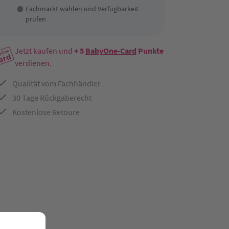
Fachmarkt wählen
und Verfügbarkeit
prüfen
Jetzt kaufen und
+ 5
BabyOne-Card
Punkte
verdienen.
Qualität vom Fachhändler
30 Tage Rückgaberecht
Kostenlose Retoure