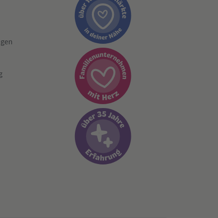
ngen
g