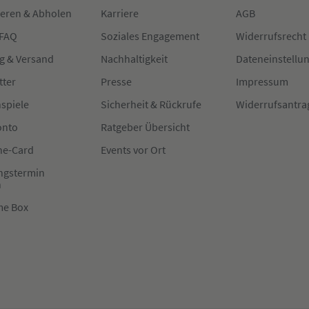
ieren & Abholen
Karriere
AGB
 FAQ
Soziales Engagement
Widerrufsrecht
g & Versand
Nachhaltigkeit
Dateneinstellu
tter
Presse
Impressum
spiele
Sicherheit & Rückrufe
Widerrufsantra
onto
Ratgeber Übersicht
e-Card
Events vor Ort
ngstermin
n
me Box