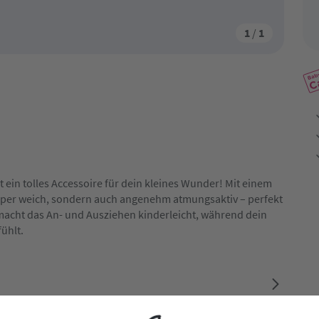
1
/
1
 ein tolles Accessoire für dein kleines Wunder! Mit einem
super weich, sondern auch angenehm atmungsaktiv – perfekt
 macht das An- und Ausziehen kinderleicht, während dein
ühlt.