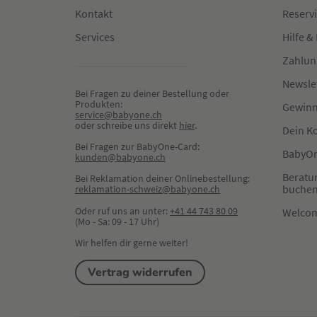
Kontakt
Reserv
Services
Hilfe &
Zahlun
Newsle
Bei Fragen zu deiner Bestellung oder 
Produkten:
Gewinn
service@babyone.ch
oder schreibe uns direkt 
hier
.
Dein K
Bei Fragen zur BabyOne-Card:
BabyOn
kunden@babyone.ch
Beratu
Bei Reklamation deiner Onlinebestellung:
buche
reklamation-schweiz@babyone.ch
Oder ruf uns an unter:
+41 44 743 80 09
Welco
(Mo - Sa: 09 - 17 Uhr)
Wir helfen dir gerne weiter!
Vertrag widerrufen