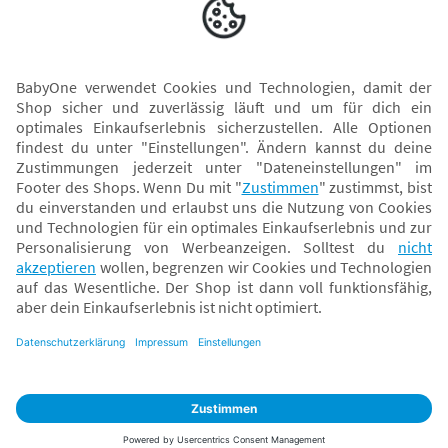
Versand mit
* Alle Preise inkl. MwSt. und ggf. zzgl.
Versandkosten
. Der dargestellte Preis gilt -
abhängig von der von dir gewählten Option - im BabyOne-Onlineshop oder bei
Abholung in dem von dir gewählten BabyOne-Franchise-Betrieb. Der für den
Onlineshop geltende Preis stellt bei einem Verkauf durch unsere Franchise-
Nehmer eine unverbindliche Preisempfehlung dar. Der Verkaufspreis der
Franchise-Nehmer im Rahmen der Option „Reservieren und Abholen“ kann
daher von dem Verkaufspreis im Onlineshop abweichen. Angaben zu
Versandzeiten gelten nur bei Bezahlung mit einer der folgenden Zahlarten:
PayPal, Visa, Mastercard, Sofortüberweisung (Klarna), Kauf auf Rechnung mit
Klarna.