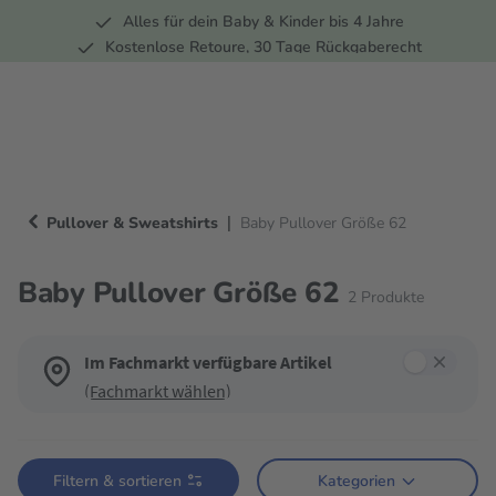
Alles für dein Baby & Kinder bis 4 Jahre
springen
Zur Hauptnavigation springen
Kostenlose Retoure, 30 Tage Rückgaberecht
5 Fachmärkte in der Schweiz
|
Pullover & Sweatshirts
Baby Pullover Größe 62
Baby Pullover Größe 62
2
Produkte
Im Fachmarkt verfügbare Artikel
(Fachmarkt wählen)
Verwende die Filter, um die Produktliste nach deinen Wünschen einzugren
Filtern & sortieren
Kategorien