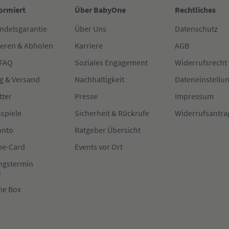
formiert
Über BabyOne
Rechtliches
ndelsgarantie
Über Uns
Datenschutz
ieren & Abholen
Karriere
AGB
 FAQ
Soziales Engagement
Widerrufsrecht
g & Versand
Nachhaltigkeit
Dateneinstellu
tter
Presse
Impressum
spiele
Sicherheit & Rückrufe
Widerrufsantra
onto
Ratgeber Übersicht
e-Card
Events vor Ort
ngstermin
n
me Box