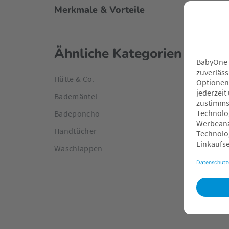
Merkmale & Vorteile
Ähnliche Kategorien
Hütte & Co.
Bademäntel
Badeponcho
Handtücher
Waschlappen