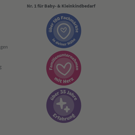
Nr. 1 für Baby- & Kleinkindbedarf
ngen
g