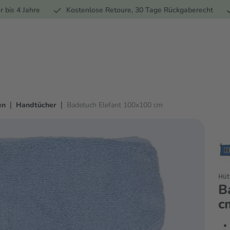
Ernährung
Pflege
Marken
Geschenke
% Sale
Ratge
r bis 4 Jahre
Kostenlose Retoure, 30 Tage Rückgaberecht
|
|
en
Handtücher
Badetuch Elefant 100x100 cm
Hüt
B
c