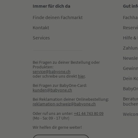
Immer für dich da
Gut in
Finde deinen Fachmarkt
Fachha
Kontakt
Reserv
Services
Hilfe &
Zahlun
Newsle
Bei Fragen zu deiner Bestellung oder 
Produkten:
Gewinn
service@babyone.ch
oder schreibe uns direkt 
hier
.
Dein K
Bei Fragen zur BabyOne-Card:
BabyOn
kunden@babyone.ch
Beratu
Bei Reklamation deiner Onlinebestellung:
buche
reklamation-schweiz@babyone.ch
Oder ruf uns an unter:
+41 44 743 80 09
Welco
(Mo - Sa: 09 - 17 Uhr)
Wir helfen dir gerne weiter!