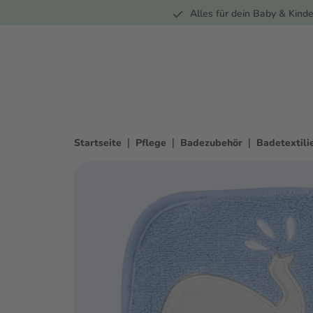
Unterwegs
Wohnen
Spielzeug
Bekleidung
Alles für dein Baby & Kinde
springen
Zur Hauptnavigation springen
|
|
|
Startseite
Pflege
Badezubehör
Badetextili