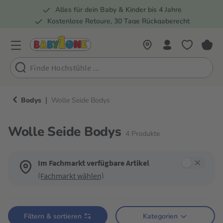
Alles für dein Baby & Kinder bis 4 Jahre
springen
Zur Hauptnavigation springen
Kostenlose Retoure, 30 Tage Rückgaberecht
5 Fachmärkte in der Schweiz
|
Bodys
Wolle Seide Bodys
Wolle Seide Bodys
4
Produkte
Im Fachmarkt verfügbare Artikel
(Fachmarkt wählen)
Verwende die Filter, um die Produktliste nach deinen Wünschen einzugren
Filtern & sortieren
Kategorien