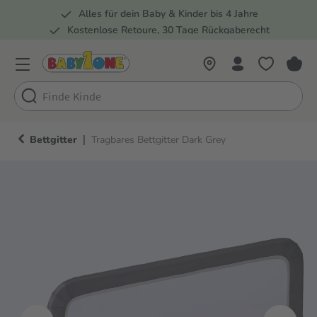
Alles für dein Baby & Kinder bis 4 Jahre
springen
Zur Hauptnavigation springen
Kostenlose Retoure, 30 Tage Rückgaberecht
5 Fachmärkte in der Schweiz
|
Bettgitter
Tragbares Bettgitter Dark Grey