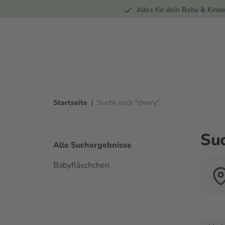
Unterwegs
Wohnen
Spielzeug
Bekleidung
Alles für dein Baby & Kinde
springen
Zur Hauptnavigation springen
|
Startseite
Suche nach "cherry"
Suc
Alle Suchergebnisse
Babyfläschchen
Verwende