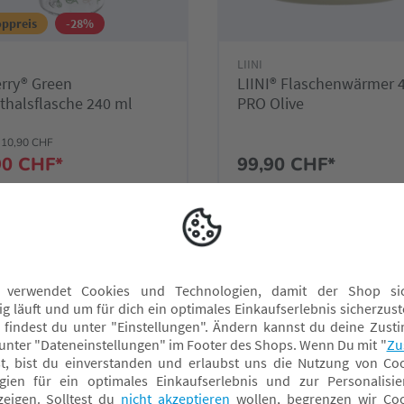
ppreis
-28%
LIINI
rry® Green
LIINI® Flaschenwärmer 4
thalsflasche 240 ml
PRO Olive
10,90 CHF
90 CHF*
99,90 CHF*
ine nicht verfügbar
Online verfügbar
chmarkt wählen
Fachmarkt wählen