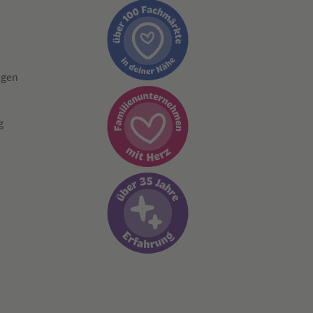
ngen
g