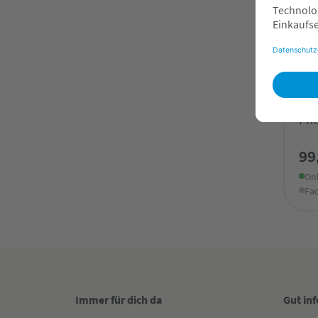
LIIN
LII
PR
99
Onl
Fa
Immer für dich da
Gut in