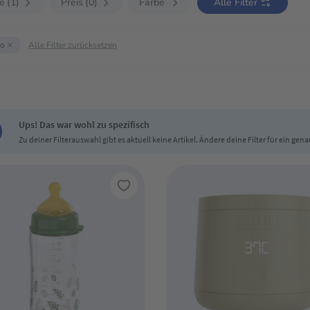
e
1
Preis
0
Farbe
Alle Filter
×
oo
Alle Filter zurücksetzen
Ups! Das war wohl zu spezifisch
Zu deiner Filterauswahl gibt es aktuell keine Artikel. Ändere deine Filter für ein gen