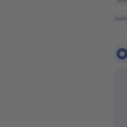
Mark
bugab