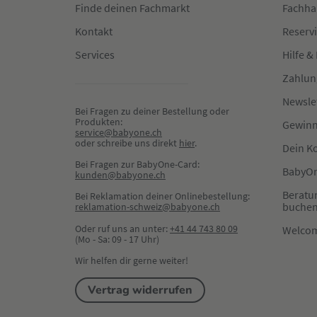
Finde deinen Fachmarkt
Fachha
Kontakt
Reserv
Services
Hilfe &
Zahlun
Newsle
Bei Fragen zu deiner Bestellung oder 
Produkten:
Gewinn
service@babyone.ch
oder schreibe uns direkt 
hier
.
Dein K
Bei Fragen zur BabyOne-Card:
BabyOn
kunden@babyone.ch
Beratu
Bei Reklamation deiner Onlinebestellung:
buche
reklamation-schweiz@babyone.ch
Oder ruf uns an unter:
+41 44 743 80 09
Welco
(Mo - Sa: 09 - 17 Uhr)
Wir helfen dir gerne weiter!
Vertrag widerrufen