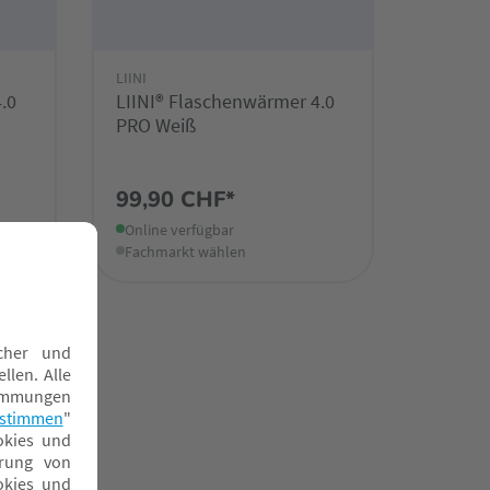
LIINI
.0
LIINI® Flaschenwärmer 4.0
PRO Weiß
99,90 CHF*
Online verfügbar
Fachmarkt wählen