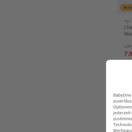
★ To
nip
Che
Wei
UVP 
7,
Onl
Fa