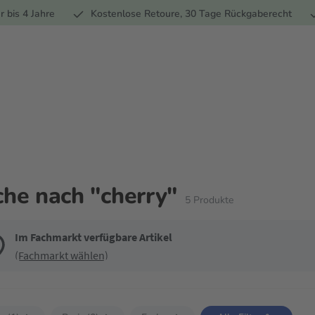
Ernährung
Pflege
Marken
Geschenke
% Sale
Ratge
r bis 4 Jahre
Kostenlose Retoure, 30 Tage Rückgaberecht
he nach "cherry"
5
Produkte
Im Fachmarkt verfügbare Artikel
(Fachmarkt wählen)
 die Filter, um die Produktliste nach deinen Wünschen einzugrenzen. Du kan