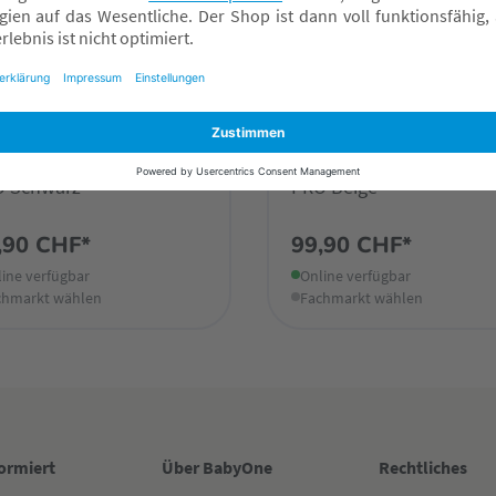
I
LIINI
NI® Flaschenwärmer 4.0
LIINI® Flaschenwärmer 4
O Schwarz
PRO Beige
,90 CHF*
99,90 CHF*
ine verfügbar
Online verfügbar
chmarkt wählen
Fachmarkt wählen
formiert
Über BabyOne
Rechtliches