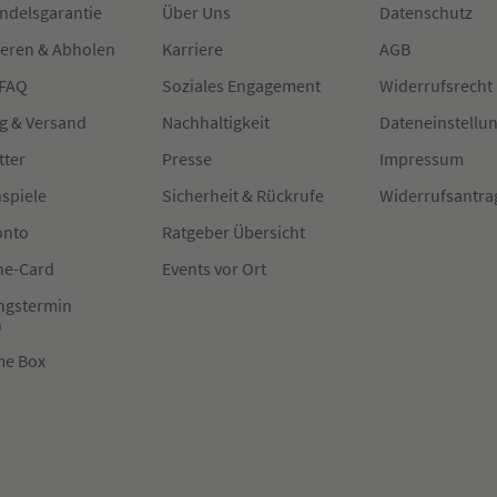
ndelsgarantie
Über Uns
Datenschutz
ieren & Abholen
Karriere
AGB
 FAQ
Soziales Engagement
Widerrufsrecht
g & Versand
Nachhaltigkeit
Dateneinstellu
tter
Presse
Impressum
spiele
Sicherheit & Rückrufe
Widerrufsantra
onto
Ratgeber Übersicht
e-Card
Events vor Ort
ngstermin
n
me Box