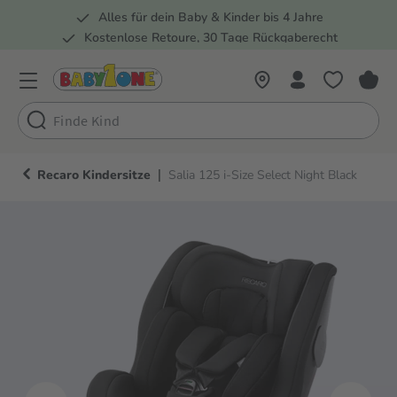
Alles für dein Baby & Kinder bis 4 Jahre
springen
Zur Hauptnavigation springen
Kostenlose Retoure, 30 Tage Rückgaberecht
5 Fachmärkte in der Schweiz
|
Recaro Kindersitze
Salia 125 i-Size Select Night Black