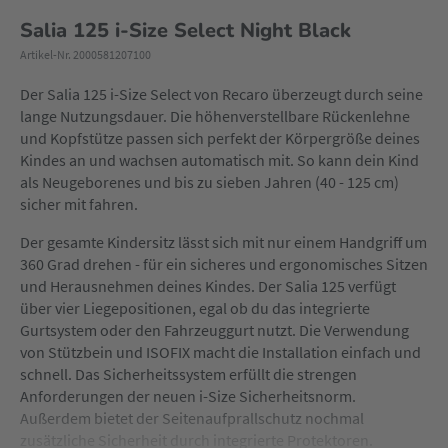
Salia 125 i-Size Select Night Black
Artikel-Nr. 2000581207100
Der Salia 125 i-Size Select von Recaro überzeugt durch seine
lange Nutzungsdauer. Die höhenverstellbare Rückenlehne
und Kopfstütze passen sich perfekt der Körpergröße deines
Kindes an und wachsen automatisch mit. So kann dein Kind
als Neugeborenes und bis zu sieben Jahren (40 - 125 cm)
sicher mit fahren.
Der gesamte Kindersitz lässt sich mit nur einem Handgriff um
360 Grad drehen - für ein sicheres und ergonomisches Sitzen
und Herausnehmen deines Kindes. Der Salia 125 verfügt
über vier Liegepositionen, egal ob du das integrierte
Gurtsystem oder den Fahrzeuggurt nutzt. Die Verwendung
von Stützbein und ISOFIX macht die Installation einfach und
schnell. Das Sicherheitssystem erfüllt die strengen
Anforderungen der neuen i-Size Sicherheitsnorm.
Außerdem bietet der Seitenaufprallschutz nochmal
zusätzliche Sicherheit durch integrierte Protektoren.