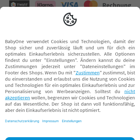
Versand mit
* Alle Preise inkl. MwSt. und ggf. zzgl.
Versandkosten
. Der dargestellte Preis gilt -
abhängig von der von dir gewählten Option - im BabyOne-Onlineshop oder bei
Abholung in dem von dir gewählten BabyOne-Franchise-Betrieb. Der für den
Onlineshop geltende Preis stellt bei einem Verkauf durch unsere Franchise-
Nehmer eine unverbindliche Preisempfehlung dar. Der Verkaufspreis der
Franchise-Nehmer im Rahmen der Option „Reservieren und Abholen“ kann
daher von dem Verkaufspreis im Onlineshop abweichen. Angaben zu
Versandzeiten gelten nur bei Bezahlung mit einer der folgenden Zahlarten:
PayPal, Visa, Mastercard, Sofortüberweisung (Klarna), Kauf auf Rechnung mit
Klarna.