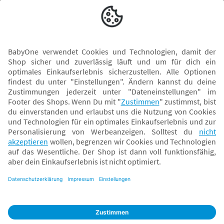
Versand mit
* Alle Preise inkl. MwSt. und ggf. zzgl.
Versandkosten
. Der dargestellte Preis gilt -
abhängig von der von dir gewählten Option - im BabyOne-Onlineshop oder bei
Abholung in dem von dir gewählten BabyOne-Franchise-Betrieb. Der für den
Onlineshop geltende Preis stellt bei einem Verkauf durch unsere Franchise-
Nehmer eine unverbindliche Preisempfehlung dar. Der Verkaufspreis der
Franchise-Nehmer im Rahmen der Option „Reservieren und Abholen“ kann
daher von dem Verkaufspreis im Onlineshop abweichen. Angaben zu
Versandzeiten gelten nur bei Bezahlung mit einer der folgenden Zahlarten:
PayPal, Visa, Mastercard, Sofortüberweisung (Klarna), Kauf auf Rechnung mit
Klarna.