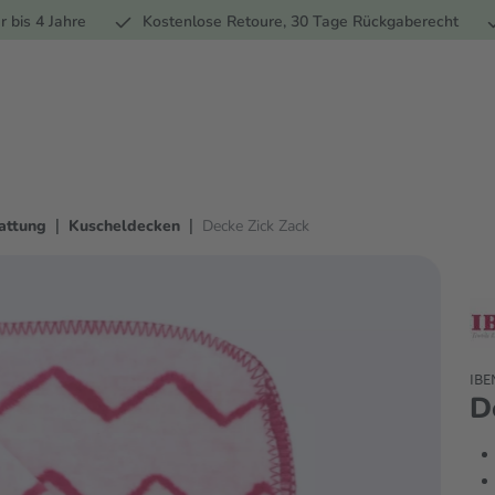
Ernährung
Pflege
Marken
Geschenke
% Sale
Ratge
r bis 4 Jahre
Kostenlose Retoure, 30 Tage Rückgaberecht
|
|
attung
Kuscheldecken
Decke Zick Zack
IBE
D