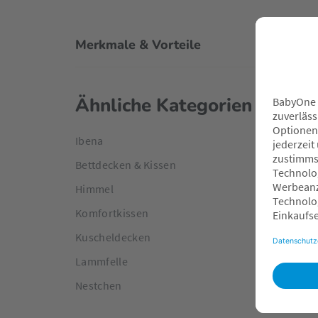
Merkmale & Vorteile
Ähnliche Kategorien
Ibena
Bettdecken & Kissen
Himmel
Komfortkissen
Kuscheldecken
Lammfelle
Nestchen