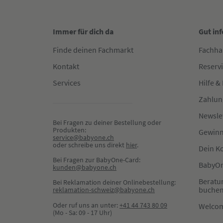
Immer für dich da
Gut in
Finde deinen Fachmarkt
Fachha
Kontakt
Reserv
Services
Hilfe &
Zahlun
Newsle
Bei Fragen zu deiner Bestellung oder 
Produkten:
Gewinn
service@babyone.ch
oder schreibe uns direkt 
hier
.
Dein K
Bei Fragen zur BabyOne-Card:
BabyOn
kunden@babyone.ch
Beratu
Bei Reklamation deiner Onlinebestellung:
buche
reklamation-schweiz@babyone.ch
Oder ruf uns an unter:
+41 44 743 80 09
Welco
(Mo - Sa: 09 - 17 Uhr)