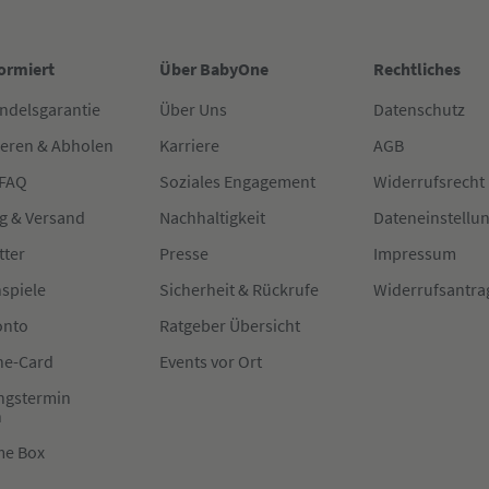
formiert
Über BabyOne
Rechtliches
ndelsgarantie
Über Uns
Datenschutz
ieren & Abholen
Karriere
AGB
 FAQ
Soziales Engagement
Widerrufsrecht
g & Versand
Nachhaltigkeit
Dateneinstellu
tter
Presse
Impressum
spiele
Sicherheit & Rückrufe
Widerrufsantra
onto
Ratgeber Übersicht
e-Card
Events vor Ort
ngstermin
n
me Box