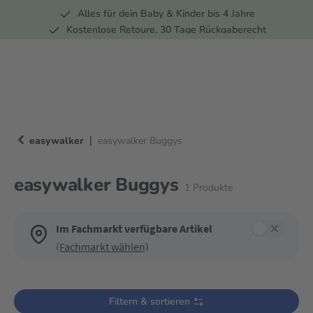
Alles für dein Baby & Kinder bis 4 Jahre
springen
Zur Hauptnavigation springen
Kostenlose Retoure, 30 Tage Rückgaberecht
5 Fachmärkte in der Schweiz
|
easywalker
easywalker Buggys
easywalker Buggys
1
Produkte
Im Fachmarkt verfügbare Artikel
(Fachmarkt wählen)
Verwende die Filter, um die Produktliste nach deinen Wünschen einzugre
Filtern & sortieren