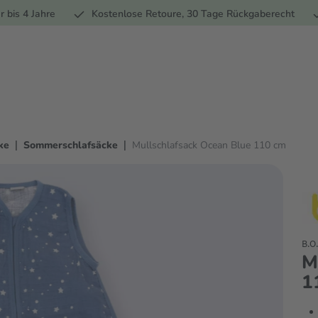
Ernährung
Pflege
Marken
Geschenke
% Sale
Ratge
r bis 4 Jahre
Kostenlose Retoure, 30 Tage Rückgaberecht
|
|
ke
Sommerschlafsäcke
Mullschlafsack Ocean Blue 110 cm
B.O
M
1