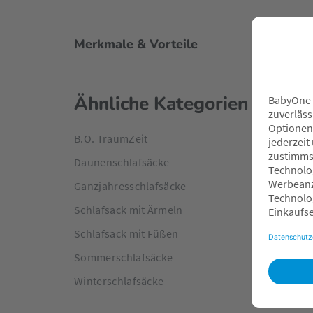
Merkmale & Vorteile
Ähnliche Kategorien
B.O. TraumZeit
Daunenschlafsäcke
Ganzjahresschlafsäcke
Schlafsack mit Ärmeln
Schlafsack mit Füßen
Sommerschlafsäcke
Winterschlafsäcke