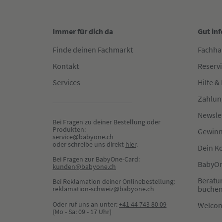
Immer für dich da
Gut in
Finde deinen Fachmarkt
Fachha
Kontakt
Reserv
Services
Hilfe &
Zahlun
Newsle
Bei Fragen zu deiner Bestellung oder 
Produkten:
Gewinn
service@babyone.ch
oder schreibe uns direkt 
hier
.
Dein K
Bei Fragen zur BabyOne-Card:
BabyOn
kunden@babyone.ch
Beratu
Bei Reklamation deiner Onlinebestellung:
buche
reklamation-schweiz@babyone.ch
Oder ruf uns an unter:
+41 44 743 80 09
Welco
(Mo - Sa: 09 - 17 Uhr)