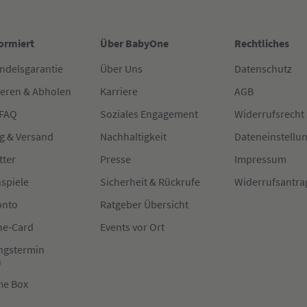
formiert
Über BabyOne
Rechtliches
ndelsgarantie
Über Uns
Datenschutz
ieren & Abholen
Karriere
AGB
 FAQ
Soziales Engagement
Widerrufsrecht
g & Versand
Nachhaltigkeit
Dateneinstellu
tter
Presse
Impressum
spiele
Sicherheit & Rückrufe
Widerrufsantra
onto
Ratgeber Übersicht
e-Card
Events vor Ort
ngstermin
n
me Box