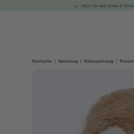
Unterwegs
Wohnen
Spielzeug
Bekleidung
Alles für dein Baby & Kinde
springen
Zur Hauptnavigation springen
|
|
|
Startseite
Spielzeug
Babyspielzeug
Rassel